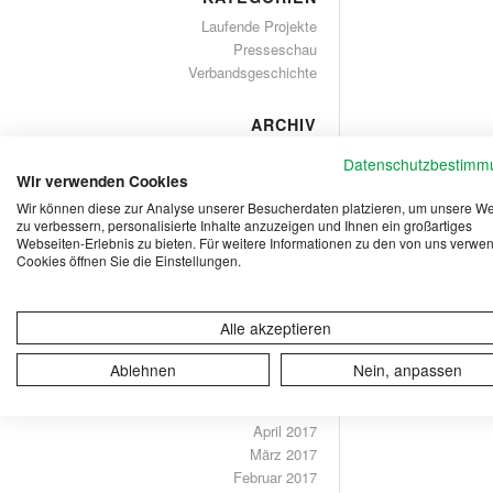
Laufende Projekte
Presseschau
Verbandsgeschichte
ARCHIV
Oktober 2024
Datenschutzbestimm
Juli 2020
Wir verwenden Cookies
April 2020
Wir können diese zur Analyse unserer Besucherdaten platzieren, um unsere W
Dezember 2019
zu verbessern, personalisierte Inhalte anzuzeigen und Ihnen ein großartiges
Webseiten-Erlebnis zu bieten. Für weitere Informationen zu den von uns verwe
September 2019
Cookies öffnen Sie die Einstellungen.
April 2019
Oktober 2018
September 2018
Alle akzeptieren
April 2018
März 2018
Ablehnen
Nein, anpassen
September 2017
Mai 2017
April 2017
März 2017
Februar 2017