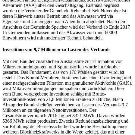
Altenrhein (AVA) über den Geschäftsgang. Erstmals begrüsst
wurden die Vertreter der Gemeinde Rehetobel. Seit November ist
deren Klärwerk ausser Betrieb und das Abwasser wird via
Eggersriet und Untereggen nach Altenrhein abgeleitet. Nach dem
Anschluss der Gemeinde Speicher wird der Verband ab Ende 2017
15 Gemeinden umfassen und das Abwasser von rund 60000
Einwohnern wird mit modernster Technik behandelt.
Investition von 9,7 Millionen zu Lasten des Verbands
Mit dem Bau der zusätzlichen Ausbaustufe zur Elimination von
Mikroverunreinigungen und Spurenstoffen wurde im Oktober
gestartet. Das Fundament, das von 176 Pfählen gestützt wird, ist
erstellt. Das Kombi-Verfahren, bestehend aus einer Ozonierung und
einer nachgeschalteten Filtration mit granulierter Aktivkohle (GAK),
wird Mikroverunreinigungen aufspalten und zurückhalten. Diese
vom Bund vorgegebene Investition schlägt mit Brutto-
Investitionskosten von 21,8 Millionen Franken zu Buche. Nach
Abzug der Bundesbeiträge verbleiben zu Lasten des Verbands 9,7
Millionen an zu tilgenden Nettoinvestitionen. Der
Gesamtstromverbrauch 2016 lag bei 8321 MWh. Davon wurden
5366 MWh selbst produziert. Zwecks Redundanzabsicherung und
zur Erhöhung der Betriebssicherheit wurde die Beschaffung eines
weiteren Blockheizkraftwerks in die Wege geleitet, das mit einer