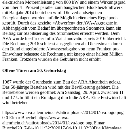
elektrischen Motorenleistung von 800 kW und einem Wirkungsgrad
von über 41 Prozent parallel zum baugleichen Blockheizkraftwerk
mit Baujahr 2014 betrieben wird. Die verbandseigenen
Energieanlagen wurden auf die Möglichkeiten eines Regelpools
geprüft. Durch das gezielte «Abwerfen» der AVA-Aggregate in
Abhängigkeit vom Bedarf im übergeordneten Stromnetz kann ein
Beitrag zur Stabilisierung des Stromnetzes erreicht werden. Dem
AVA wurde hierfür der Infra-Watt-Innovationspreis 2016 überreicht.
Die Rechnung 2016 schliesst ausgeglichen ab. Die erstmals durch
den Bund eingeforderte Abwasserabgabe von neun Franken pro
Einwohner belastete die Rechnung mit knapp einer halben Million
Franken. Trotzdem wurden die Gebühren nicht erhöht.
Offene Türen am 50. Geburtstag
1967 wurde der Grundstein zum Bau der ARA Altenrhein gelegt.
Das 50-jährige Bestehen wird mit der Bevölkerung gefeiert. Die
Betriebstore werden geöffnet: Am Samstag, 29. April, zwischen 11
und 17 Uhr führt ein Rundgang durch die ARA. Eine Festwirtschaft
wird betrieben
.
https://www.ava-altenrhein.ch/static/uploads/2014/01/ava-logo.png
0
0
Elmar Buechel
https://www.ava-
altenrhein.ch/static/uploads/2014/01/ava-logo.png
Elmar
Buechel
2017-04-10 11:32:30
2017-04-10 11:32:30
Die Kläranlage