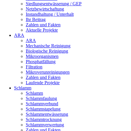
Siedlungsentwässerung / GEP
Netzbewirtschaftung
Instandhaltung / Unterhalt
Ihr Beitrag
Zahlen und Fakten
Aktuelle Projekte
ARA
ARA
Mechanische Reinigung
Biologische Reinigung
Mikroorganismen
Phosphatfällung
Filtration
Mikroverunreinigungen
Zahlen und Fakten
Laufende Projekte
Schlamm
Schlamm
Schlammfaulung
Schlammverbund
Schlammstapelung
Schlammentwässerung
Schlammtrocknung
Schlammverwertung
Zahlen und Fakten