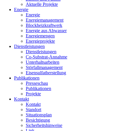
Aktuelle Projekte
Energie
Energie
Energiemanagement
Blockheizkraftwerk
Energie aus Abwasser
Energiemengen
Energieprojekte
Dienstleistungen
Dienstleistungen
Co-Substrat-Annahme
Unterhaltsarbeiten
Störfallmanagement
Eisensulfatherstellung
Publikationen
Presseschau
Publikationen
Projekte
Kontakt
Kontakt
Standort
Situationsplan
Besichtigung
Sicherheitshinweise
Link