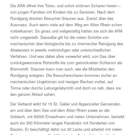
Die ARA öffnet ihre Türen, und sofort strömen Scharen herein –
von jungen Familien mit Kindern bis zu Senioren. Nach dem
Rundgang drücken Besucher Staunen aus. Zuerst über das
Ausmass. Auch wenn viele auf dem Weg am Alten Rhein schon
vorbeikamen: So gross und vielgestaltig hatten sie sich die ARA
nicht vorgestellt. Dasselbe gilt für die vielen Schritte von
mechanischer über biologische bis zu chemischer Reinigung des
Abwassers in jeweils mehrstufigen oder unterschiedlichen
Verfahren. Und was dabei alles verwertet wird, von Gas über
zurückgewonnene Rohstoffe bis zum getrockneten Schlamm als
Brennstoff. Staunen kann man auch, wie die Mitarbeiter den
Rundgang anlegten: Die Besucherscharen kommen sicher an
mechanischen Ungetümen und riesigen Becken vorbei, auf
Türme oder durchs Leitungslabyrinth und doch so nah, dass sie
den ganzen Ablauf sehen.
Der Verband wirkt für 15 St. Galler und Appenzeller Gemeinden
am und über dem See und dem Alten Rhein sowie an der
Goldach, mit 60000 Einwohnern und vielen Unternehmen, betreibt
auch ein 300 Kilometer langes Kanalnetz mit Hunderten von
Bauten. Er beschäftigt dafür nur 20 Leute und arbeitet mit vielen