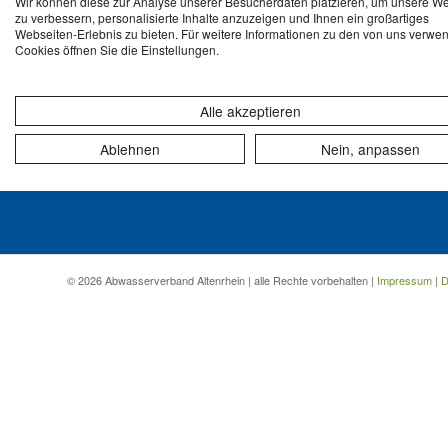
Wir können diese zur Analyse unserer Besucherdaten platzieren, um unsere W
Wiesenstrasse 32
zu verbessern, personalisierte Inhalte anzuzeigen und Ihnen ein großartiges
Postfach 55
Webseiten-Erlebnis zu bieten. Für weitere Informationen zu den von uns verwe
Cookies öffnen Sie die Einstellungen.
9423 Altenrhein
T: +41 71 858 67 67
info@ava-altenrhein.ch
Alle akzeptieren
Ablehnen
Nein, anpassen
© 2026 Abwasserverband Altenrhein | alle Rechte vorbehalten |
Impressum
|
D