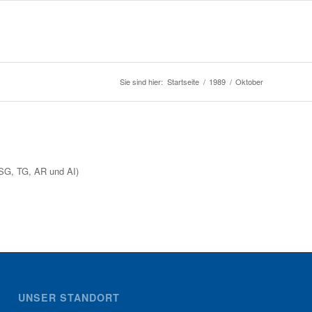
Sie sind hier:
Startseite
/
1989
/
Oktober
 SG, TG, AR und AI)
UNSER STANDORT