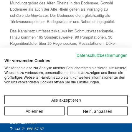
Mündungsgebiet des Alten Rheins in den Bodensee. Sowohl
Bodensee als auch der Alte Rhein gelten als vorrangig zu
schützende Gewässer. Der Bodensee dient gleichzeitig als
Trinkwasserspeicher, Badegewässer und Naherholungsgebiet.
Das Kanalnetz umfasst zirka 340 km Schmutzwasserkanäle.
Hinzu kommen 165 Sonderbauwerke, 90 Pumpstationen, 30
Regenüberläufe, über 20 Regenbecken, Messstationen, Düker,
Stollenwehre, ein Wirbelabscheider und ein Wirbelfallschacht.
Datenschutzbestimmungen
Wir verwenden Cookies
Wir können diese zur Analyse unserer Besucherdaten platzieren, um unsere
Webseite zu verbessern, personalisierte Inhalte anzuzeigen und Ihnen ein
großartiges Webseiten-Erlebnis zu bieten. Für weitere Informationen zu den
von uns verwendeten Cookies öffnen Sie die Einstellungen.
Alle akzeptieren
ABWASSERVERBAND ALTENRHEIN
Wiesenstrasse 32
Ablehnen
Nein, anpassen
Postfach 55
9423 Altenrhein
T: +41 71 858 67 67