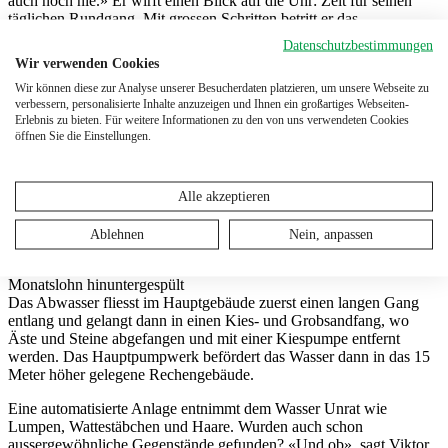
auch noch nie.» Er wirft einen Blick auf die Uhr: Zeit für seinen
täglichen Rundgang. Mit grossen Schritten betritt er das
Hauptgebäude und klettert dort die Stufen hinunter – 15 Meter unter
Datenschutzbestimmungen
die Erdoberfläche.
Wir verwenden Cookies
Unterirdisch bis nach Rorschach
Wir können diese zur Analyse unserer Besucherdaten platzieren, um unsere Webseite zu
verbessern, personalisierte Inhalte anzuzeigen und Ihnen ein großartiges Webseiten-
Durch den Haupt-Zulaufkanal gelangt das Abwasser in das
Erlebnis zu bieten. Für weitere Informationen zu den von uns verwendeten Cookies
Gebäude: 300 Liter pro Sekunde passieren bei trockenem Wetter die
öffnen Sie die Einstellungen.
Schleuse, die die Kläranlage von aussen abtrennt. Der Kanal führt
unterirdisch bis zum Restaurant Schweizerhof an der
Eisenbahnstrasse in Rorschach. Von dort verästelt er sich in mehrere
schmale Nebenkanäle. Viktor Klausberger läuft den grossen einmal
Alle akzeptieren
jährlich ab, um Wände und Boden nach Unebenheiten abzusuchen.
Diese Aufgabe stinkt sogar dem Klärmeister. «Wenn wir die Gully-
Ablehnen
Nein, anpassen
Deckel nicht öffnen würden, wäre es kaum auszuhalten», gesteht er.
Monatslohn hinuntergespült
Das Abwasser fliesst im Hauptgebäude zuerst einen langen Gang
entlang und gelangt dann in einen Kies- und Grobsandfang, wo
Äste und Steine abgefangen und mit einer Kiespumpe entfernt
werden. Das Hauptpumpwerk befördert das Wasser dann in das 15
Meter höher gelegene Rechengebäude.
Eine automatisierte Anlage entnimmt dem Wasser Unrat wie
Lumpen, Wattestäbchen und Haare. Wurden auch schon
aussergewöhnliche Gegenstände gefunden? «Und ob», sagt Viktor