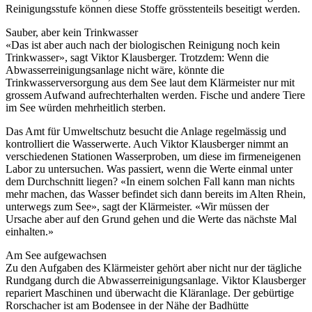
Reinigungsstufe können diese Stoffe grösstenteils beseitigt werden.
Sauber, aber kein Trinkwasser
«Das ist aber auch nach der biologischen Reinigung noch kein
Trinkwasser», sagt Viktor Klausberger. Trotzdem: Wenn die
Abwasserreinigungsanlage nicht wäre, könnte die
Trinkwasserversorgung aus dem See laut dem Klärmeister nur mit
grossem Aufwand aufrechterhalten werden. Fische und andere Tiere
im See würden mehrheitlich sterben.
Das Amt für Umweltschutz besucht die Anlage regelmässig und
kontrolliert die Wasserwerte. Auch Viktor Klausberger nimmt an
verschiedenen Stationen Wasserproben, um diese im firmeneigenen
Labor zu untersuchen. Was passiert, wenn die Werte einmal unter
dem Durchschnitt liegen? «In einem solchen Fall kann man nichts
mehr machen, das Wasser befindet sich dann bereits im Alten Rhein,
unterwegs zum See», sagt der Klärmeister. «Wir müssen der
Ursache aber auf den Grund gehen und die Werte das nächste Mal
einhalten.»
Am See aufgewachsen
Zu den Aufgaben des Klärmeister gehört aber nicht nur der tägliche
Rundgang durch die Abwasserreinigungsanlage. Viktor Klausberger
repariert Maschinen und überwacht die Kläranlage. Der gebürtige
Rorschacher ist am Bodensee in der Nähe der Badhütte