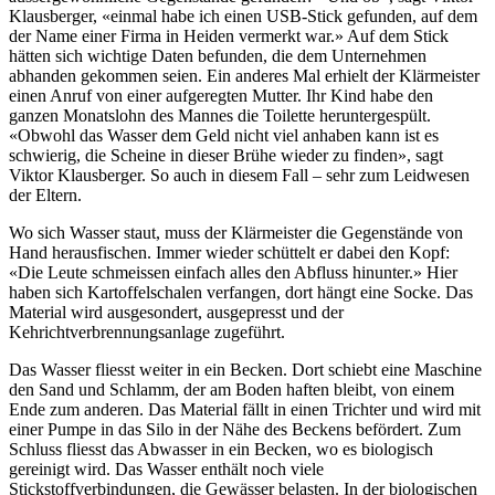
Klausberger, «einmal habe ich einen USB-Stick gefunden, auf dem
der Name einer Firma in Heiden vermerkt war.» Auf dem Stick
hätten sich wichtige Daten befunden, die dem Unternehmen
abhanden gekommen seien. Ein anderes Mal erhielt der Klärmeister
einen Anruf von einer aufgeregten Mutter. Ihr Kind habe den
ganzen Monatslohn des Mannes die Toilette heruntergespült.
«Obwohl das Wasser dem Geld nicht viel anhaben kann ist es
schwierig, die Scheine in dieser Brühe wieder zu finden», sagt
Viktor Klausberger. So auch in diesem Fall – sehr zum Leidwesen
der Eltern.
Wo sich Wasser staut, muss der Klärmeister die Gegenstände von
Hand herausfischen. Immer wieder schüttelt er dabei den Kopf:
«Die Leute schmeissen einfach alles den Abfluss hinunter.» Hier
haben sich Kartoffelschalen verfangen, dort hängt eine Socke. Das
Material wird ausgesondert, ausgepresst und der
Kehrichtverbrennungsanlage zugeführt.
Das Wasser fliesst weiter in ein Becken. Dort schiebt eine Maschine
den Sand und Schlamm, der am Boden haften bleibt, von einem
Ende zum anderen. Das Material fällt in einen Trichter und wird mit
einer Pumpe in das Silo in der Nähe des Beckens befördert. Zum
Schluss fliesst das Abwasser in ein Becken, wo es biologisch
gereinigt wird. Das Wasser enthält noch viele
Stickstoffverbindungen, die Gewässer belasten. In der biologischen