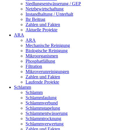
Siedlungsentwässerung / GEP
Netzbewirtschaftung
Instandhaltung / Unterhalt
Ihr Beitrag
Zahlen und Fakten
Aktuelle Projekte
ARA
ARA
Mechanische Reinigung
Biologische Reinigung
Mikroorganismen
Phosphatfällung
Filtration
Mikroverunreinigungen
Zahlen und Fakten
Laufende Projekte
Schlamm
Schlamm
Schlammfaulung
Schlammverbund
Schlammstapelung
Schlammentwässerung
Schlammtrocknung
Schlammverwertung
Zahlen und Fakten