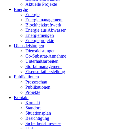
Aktuelle Projekte
Energie
Energie
Energiemanagement
Blockheizkraftwerk
Energie aus Abwasser
Energiemengen
Energieprojekte
Dienstleistungen
Dienstleistungen
Co-Substrat-Annahme
Unterhaltsarbeiten
Störfallmanagement
Eisensulfatherstellung
Publikationen
Presseschau
Publikationen
Projekte
Kontakt
Kontakt
Standort
Situationsplan
Besichtigung
Sicherheitshinweise
Link