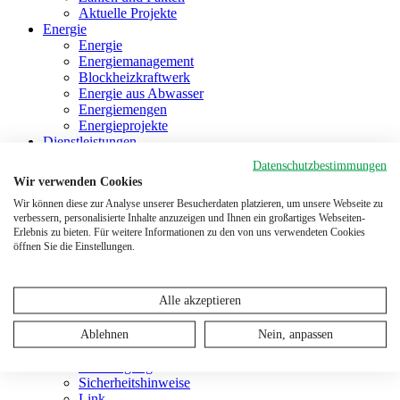
Aktuelle Projekte
Energie
Energie
Energiemanagement
Blockheizkraftwerk
Energie aus Abwasser
Energiemengen
Energieprojekte
Dienstleistungen
Dienstleistungen
Datenschutzbestimmungen
Co-Substrat-Annahme
Wir verwenden Cookies
Unterhaltsarbeiten
Wir können diese zur Analyse unserer Besucherdaten platzieren, um unsere Webseite zu
Störfallmanagement
verbessern, personalisierte Inhalte anzuzeigen und Ihnen ein großartiges Webseiten-
Eisensulfatherstellung
Erlebnis zu bieten. Für weitere Informationen zu den von uns verwendeten Cookies
Publikationen
öffnen Sie die Einstellungen.
Presseschau
Publikationen
Projekte
Alle akzeptieren
Kontakt
Kontakt
Standort
Ablehnen
Nein, anpassen
Situationsplan
Besichtigung
Sicherheitshinweise
Link