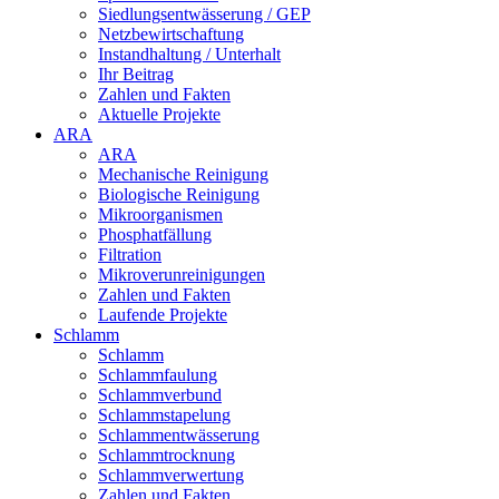
Siedlungsentwässerung / GEP
Netzbewirtschaftung
Instandhaltung / Unterhalt
Ihr Beitrag
Zahlen und Fakten
Aktuelle Projekte
ARA
ARA
Mechanische Reinigung
Biologische Reinigung
Mikroorganismen
Phosphatfällung
Filtration
Mikroverunreinigungen
Zahlen und Fakten
Laufende Projekte
Schlamm
Schlamm
Schlammfaulung
Schlammverbund
Schlammstapelung
Schlammentwässerung
Schlammtrocknung
Schlammverwertung
Zahlen und Fakten