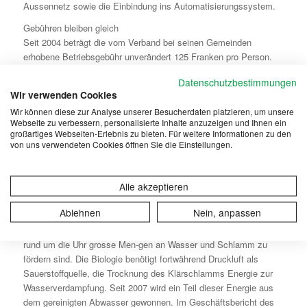
Aussennetz sowie die Einbindung ins Automatisierungssystem.
Gebühren bleiben gleich
Seit 2004 beträgt die vom Verband bei seinen Gemeinden
erhobene Betriebsgebühr unverändert 125 Franken pro Person.
Pro Tag entspricht dies Kosten für die Abwasserreinigung von
Datenschutzbestimmungen
knapp 35 Rappen. Im Gewerbe und der Industrie ist die Tendenz
Wir verwenden Cookies
feststellbar, dass die eingeleiteten Wasserfrachten stagnieren
Wir können diese zur Analyse unserer Besucherdaten platzieren, um unsere
oder abnehmen, die enthaltenen Schmutzfrachten jedoch
Webseite zu verbessern, personalisierte Inhalte anzuzeigen und Ihnen ein
ansteigen.
großartiges Webseiten-Erlebnis zu bieten. Für weitere Informationen zu den
von uns verwendeten Cookies öffnen Sie die Einstellungen.
Das Gewässerschutzgesetz verpflichtet jedoch zum
Verursacherprinzip. Aus diesem Grund läuft in den Jahren 2007
und 2008 eine Kampagne zur Überprüfung der früher erhobenen
Alle akzeptieren
Frachteinleitungen. (pd)
Ablehnen
Nein, anpassen
Energie aus Abwasser
Die Abwasserreinigung ist ein energieintensiver Prozess, weil
rund um die Uhr grosse Men-gen an Wasser und Schlamm zu
fördern sind. Die Biologie benötigt fortwährend Druckluft als
Sauerstoffquelle, die Trocknung des Klärschlamms Energie zur
Wasserverdampfung. Seit 2007 wird ein Teil dieser Energie aus
dem gereinigten Abwasser gewonnen. Im Geschäftsbericht des