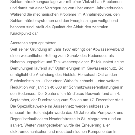
Schlammtrocknungsanlage war mit einer Vielzahl an Problemen
und damit mit einer Verzögerung von über einem Jahr verbunden.
Während die mechanischen Probleme im Annahmebunker, den
Schlammfördersystemen und den Energieanlagen weitgehend
behoben sind, stellt die Qualität der Abluft den zentralen
Knackpunkt dar.
Aussenanlagen optimieren
Seit seiner Gründung im Jahr 1967 erbringt der Abwasserverband
einen wesentlichen Beitrag zum Schutz des Bodensees als
Naherholungsgebiet und Trinkwasserspeicher. Er fokussiert seine
Bemühungen laufend auf Optimierungen im Gewässerschutz. So
ermöglicht die Anbindung des Gebiets Rorschach Ost an den
Fuchslochstollen – über einen Wirbelfallschacht – eine weitere
Reduktion von jährlich 40 000 m³ Schmutzwasserentlastungen in
den Bodensee. Der Spatenstich für dieses Bauwerk fand am 4.
September, der Durchschlag zum Stollen am 17. Dezember statt.
Die Spezialbauwerke im Aussennetz werden sukzessive
erneuert. Im Berichtsjahr wurde das 35 Jahre alte Pumpwerk und
Regenüberlaufbecken Neudorfstrasse in St. Margrethen rundum
saniert. Weiter vorangetrieben wurde die Erneuerung aller
elektromechanischen und messtechnischen Komponenten im