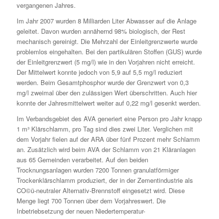
vergangenen Jahres.
Im Jahr 2007 wurden 8 Milliarden Liter Abwasser auf die Anlage
geleitet. Davon wurden annähernd 98% biologisch, der Rest
mechanisch gereinigt. Die Mehrzahl der Einleitgrenzwerte wurde
problemlos eingehalten. Bei den partikulären Stoffen (GUS) wurde
der Einleitgrenzwert (5 mg/l) wie in den Vorjahren nicht erreicht.
Der Mittelwert konnte jedoch von 5,9 auf 5,5 mg/l reduziert
werden. Beim Gesamtphosphor wurde der Grenzwert von 0,3
mg/l zweimal über den zulässigen Wert überschritten. Auch hier
konnte der Jahresmittelwert weiter auf 0,22 mg/l gesenkt werden.
Im Verbandsgebiet des AVA generiert eine Person pro Jahr knapp
1 m³ Klärschlamm, pro Tag sind dies zwei Liter. Verglichen mit
dem Vorjahr fielen auf der ARA über fünf Prozent mehr Schlamm
an. Zusätzlich wird beim AVA der Schlamm von 21 Kläranlagen
aus 65 Gemeinden verarbeitet. Auf den beiden
Trocknungsanlagen wurden 7200 Tonnen granulatförmiger
Trockenklärschlamm produziert, der in der Zementindustrie als
CO©ü-neutraler Alternativ-Brennstoff eingesetzt wird. Diese
Menge liegt 700 Tonnen über dem Vorjahreswert. Die
Inbetriebsetzung der neuen Niedertemperatur-