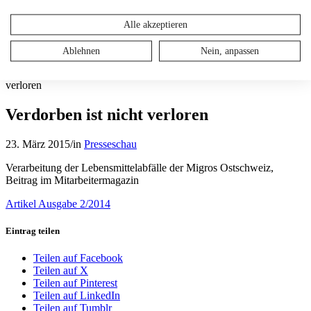
Suche
Alle akzeptieren
Menü
Menü
Ablehnen
Nein, anpassen
Blog - Die aktuellen Neuigkeiten
Sie sind hier:
Startseite
1
/
Presseschau
2
/
Verdorben ist nicht
verloren
Verdorben ist nicht verloren
23. März 2015
/
in
Presseschau
Verarbeitung der Lebensmittelabfälle der Migros Ostschweiz,
Beitrag im Mitarbeitermagazin
Artikel Ausgabe 2/2014
Eintrag teilen
Teilen auf Facebook
Teilen auf X
Teilen auf Pinterest
Teilen auf LinkedIn
Teilen auf Tumblr