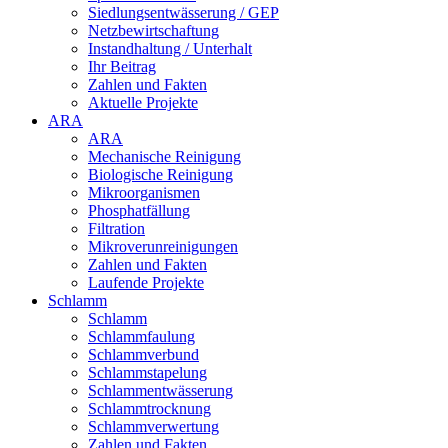
Siedlungsentwässerung / GEP
Netzbewirtschaftung
Instandhaltung / Unterhalt
Ihr Beitrag
Zahlen und Fakten
Aktuelle Projekte
ARA
ARA
Mechanische Reinigung
Biologische Reinigung
Mikroorganismen
Phosphatfällung
Filtration
Mikroverunreinigungen
Zahlen und Fakten
Laufende Projekte
Schlamm
Schlamm
Schlammfaulung
Schlammverbund
Schlammstapelung
Schlammentwässerung
Schlammtrocknung
Schlammverwertung
Zahlen und Fakten