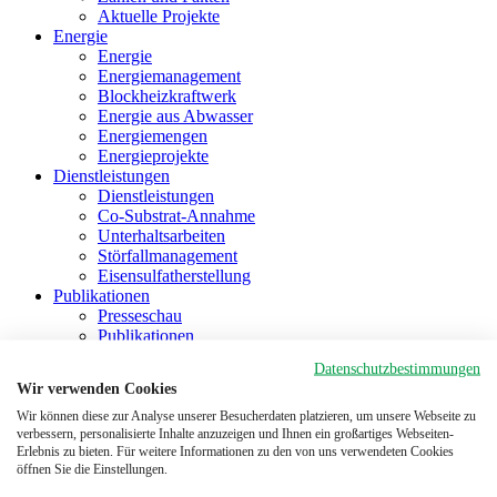
Aktuelle Projekte
Energie
Energie
Energiemanagement
Blockheizkraftwerk
Energie aus Abwasser
Energiemengen
Energieprojekte
Dienstleistungen
Dienstleistungen
Co-Substrat-Annahme
Unterhaltsarbeiten
Störfallmanagement
Eisensulfatherstellung
Publikationen
Presseschau
Publikationen
Projekte
Datenschutzbestimmungen
Kontakt
Wir verwenden Cookies
Kontakt
Standort
Wir können diese zur Analyse unserer Besucherdaten platzieren, um unsere Webseite zu
verbessern, personalisierte Inhalte anzuzeigen und Ihnen ein großartiges Webseiten-
Situationsplan
Erlebnis zu bieten. Für weitere Informationen zu den von uns verwendeten Cookies
Besichtigung
öffnen Sie die Einstellungen.
Sicherheitshinweise
Link