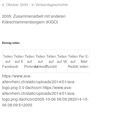
6. Oktober 2005
/
in
Verbandsgeschichte
2005: Zusammenarbeit mit anderen
Klärschlammentsorgern (KIGO)
Eintrag teilen
Teilen
Teilen
Teilen
Teilen
Teilen
Teilen
Teilen
Per E-
auf
auf X
auf
auf
auf
auf Vk
auf
Mail
Facebook
Pinterest
LinkedIn
Tumblr
Reddit
teilen
https://www.ava-
altenrhein.ch/static/uploads/2014/01/ava-
logo.png
0
0
dachcom
https://www.ava-
altenrhein.ch/static/uploads/2014/01/ava-
logo.png
dachcom
2005-10-06 08:09:28
2014-10-
06 08:09:51
2005