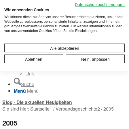
Eisensulfatherstellung
Datenschutzbestimmungen
Publikationen
Wir verwenden Cookies
Presseschau
Wir können diese zur Analyse unserer Besucherdaten platzieren, um unsere
Publikationen
Webseite zu verbessern, personalisierte Inhalte anzuzeigen und Ihnen ein
großartiges Webseiten-Erlebnis zu bieten. Für weitere Informationen zu den
Projekte
von uns verwendeten Cookies öffnen Sie die Einstellungen.
Kontakt
Kontakt
Standort
Alle akzeptieren
Situationsplan
Ablehnen
Nein, anpassen
Besichtigung
Sicherheitshinweise
Link
Suche
Menü
Menü
Blog - Die aktuellen Neuigkeiten
Sie sind hier:
Startseite
1
/
Verbandsgeschichte
2
/
2005
2005