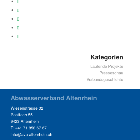
Kategorien
Laufende Projekte
Presseschau
Verbandsgeschichte
Abwasserverband Altenrhein
Wiesenstrasse 32
Postfach 55
9423 Altenrhein
T: +41 71 858 67 67
info@ava-altenrhein.ch