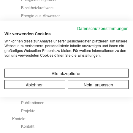
Blockheizkraftwerk
Energie aus Abwasser
Energiemengen
Datenschutzbestimmungen
Energieprojekte
Wir verwenden Cookies
Dienstleistungen
Wir können diese zur Analyse unserer Besucherdaten platzieren, um unsere
Webseite zu verbessern, personalisierte Inhalte anzuzeigen und Ihnen ein
Dienstleistungen
großartiges Webseiten-Erlebnis zu bieten. Für weitere Informationen zu den
Co-Substrat-Annahme
von uns verwendeten Cookies öffnen Sie die Einstellungen.
Unterhaltsarbeiten
Störfallmanagement
Alle akzeptieren
Eisensulfatherstellung
Ablehnen
Nein, anpassen
Publikationen
Presseschau
Publikationen
Projekte
Kontakt
Kontakt