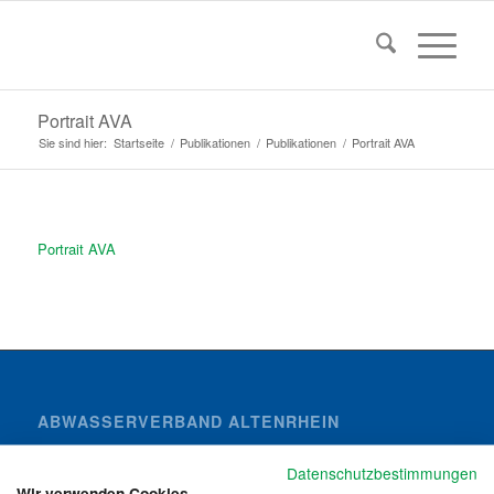
Portrait AVA
Sie sind hier:
Startseite
/
Publikationen
/
Publikationen
/
Portrait AVA
Portrait AVA
ABWASSERVERBAND ALTENRHEIN
Wiesenstrasse 32
Datenschutzbestimmungen
Postfach 55
Wir verwenden Cookies