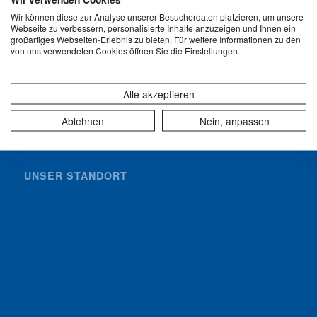
9423 Altenrhein
Wir können diese zur Analyse unserer Besucherdaten platzieren, um unsere
T: +41 71 858 67 67
Webseite zu verbessern, personalisierte Inhalte anzuzeigen und Ihnen ein
info@ava-altenrhein.ch
großartiges Webseiten-Erlebnis zu bieten. Für weitere Informationen zu den
von uns verwendeten Cookies öffnen Sie die Einstellungen.
Alle akzeptieren
Ablehnen
Nein, anpassen
UNSER STANDORT